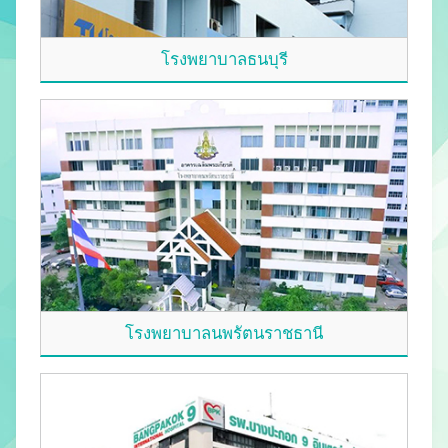
โรงพยาบาลธนบุรี
โรงพยาบาลนพรัตนราชธานี