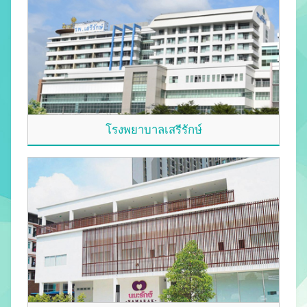
โรงพยาบาลเสรีรักษ์