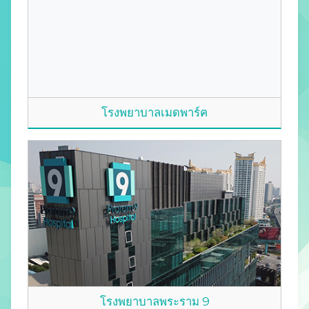
โรงพยาบาลเมดพาร์ค
โรงพยาบาลพระราม 9