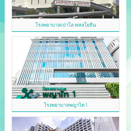
โรงพยาบาลเปาโล พหลโยธิน
โรงพยาบาลพญาไท 1