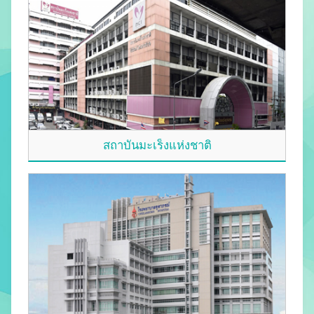
สถาบันมะเร็งแห่งชาติ