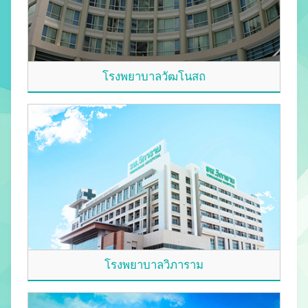
โรงพยาบาลวัฒโนสถ
โรงพยาบาลวิภาราม