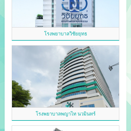
โรงพยาบาลวิชัยยุทธ
โรงพยาบาลพญาไท นวมินทร์