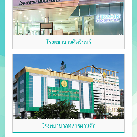
โรงพยาบาลศิครินทร์
โรงพยาบาลทหารผ่านศึก