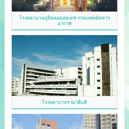
โรงพยาบาลภูมิพลอดุลยเดช กรมแพทย์ทหาร
อากาศ
โรงพยาบาลรามาธิบดี