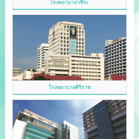
โรงพยาบาลวชิระ
โรงพยาบาลศิริราช