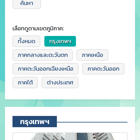
ค้นหา
เลือกดูตามเขตภูมิภาค:
ทั้งหมด
กรุงเทพฯ
ภาคกลางและตะวันตก
ภาคเหนือ
ภาคตะวันออกเฉียงเหนือ
ภาคตะวันออก
ภาคใต้
ต่างประเทศ
กรุงเทพฯ