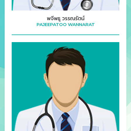
พจีพธู วรรณรัตน์
PAJEEPATOO WANNARAT