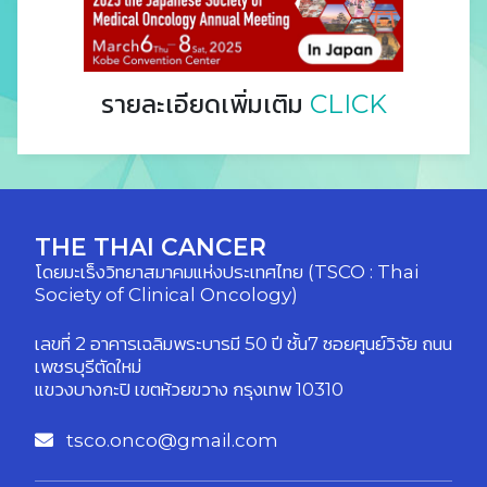
รายละเอียดเพิ่มเติม
CLICK
THE THAI CANCER
โดยมะเร็งวิทยาสมาคมแห่งประเทศไทย (TSCO : Thai
Society of Clinical Oncology)
เลขที่ 2 อาคารเฉลิมพระบารมี 50 ปี ชั้น7 ซอยศูนย์วิจัย ถนน
เพชรบุรีตัดใหม่
แขวงบางกะปิ เขตห้วยขวาง กรุงเทพ 10310
tsco.onco@gmail.com