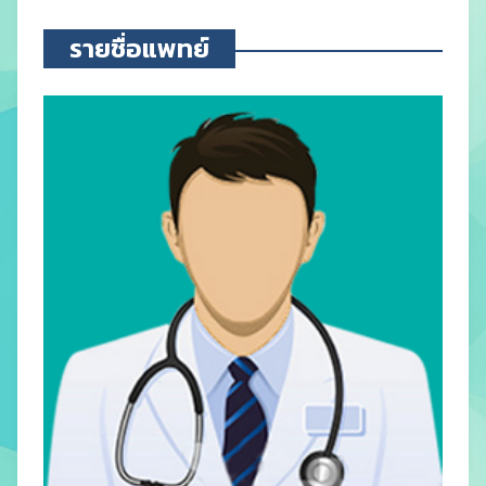
รายชื่อแพทย์