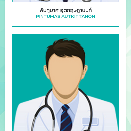
พินทุมาศ อุตกฤษฏานนท์
PINTUMAS AUTKITTANON