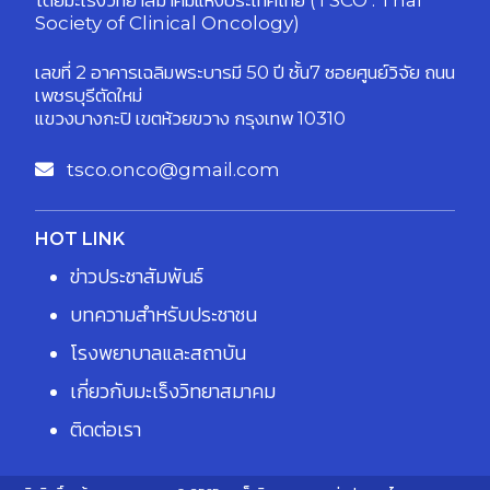
โดยมะเร็งวิทยาสมาคมแห่งประเทศไทย (TSCO : Thai
Society of Clinical Oncology)
เลขที่ 2 อาคารเฉลิมพระบารมี 50 ปี ชั้น7 ซอยศูนย์วิจัย ถนน
เพชรบุรีตัดใหม่
แขวงบางกะปิ เขตห้วยขวาง กรุงเทพ 10310
tsco.onco@gmail.com
HOT LINK
ข่าวประชาสัมพันธ์
บทความสำหรับประชาชน
โรงพยาบาลและสถาบัน
เกี่ยวกับมะเร็งวิทยาสมาคม
ติดต่อเรา