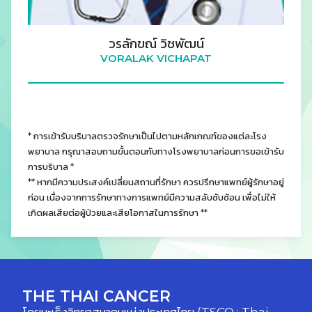
วรลักขณ์ วิชพัฒน์
VORALAK VICHAPAT
* การเข้ารับบริบาลตรวจรักษาเป็นไปตามหลักเกณฑ์ของแต่ละโรง
พยาบาล กรุณาสอบถามขั้นตอนกับทางโรงพยาบาลก่อนการขอเข้ารับ
การบริบาล *
** หากมีความประสงค์เปลี่ยนสถานที่รักษา ควรปรึกษาแพทย์ผู้รักษาอยู่
ก่อน เนื่องจากการรักษาทางการแพทย์มีความสลับซับซ้อน เพื่อไม่ให้
เกิดผลเสียต่อผู้ป่วยและเสียโอกาสในการรักษา **
THE THAI CANCER